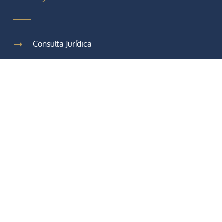
Consulta Jurídica
Fase Investigativa
Fase Pré-Processual
Fase Processual
Fase Recursal
Fase Execução da Pena
Links Úteis