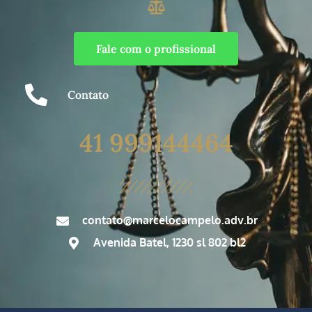
Fale com o profissional
Contato
41 999144464
contato@marcelocampelo.adv.br
Avenida Batel, 1230 sl 802 bl2