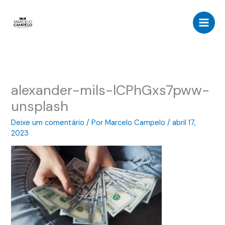
Ir
para
o
conteúdo
alexander-mils-lCPhGxs7pww-
unsplash
Deixe um comentário
/ Por
Marcelo Campelo
/
abril 17,
2023