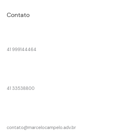
Contato
41 999144464
41 33538800
contato@marcelocampelo.adv.br