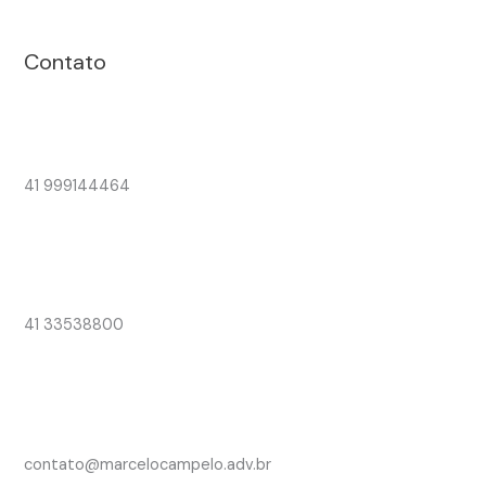
Contato
41 999144464
41 33538800
contato@marcelocampelo.adv.br