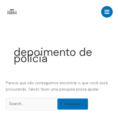
Ir
Pesquisar
para
por:
o
conteúdo
depoimento de
policia
Parece que não conseguimos encontrar o que você está
procurando. Talvez fazer uma pesquisa possa ajudar.