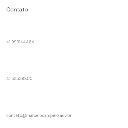
Contato
41 999144464
41 33538800
contato@marcelocampelo.adv.br