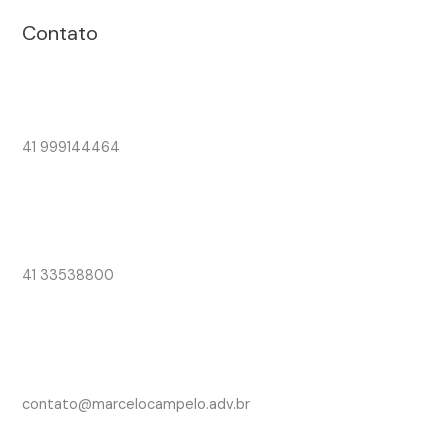
Contato
41 999144464
41 33538800
contato@marcelocampelo.adv.br