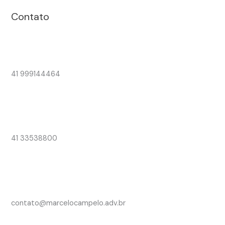
Contato
41 999144464
41 33538800
contato@marcelocampelo.adv.br