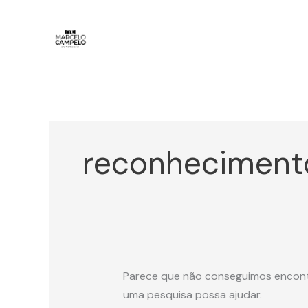
Ir
Pesquisar
para
por:
o
conteúdo
reconheciment
Parece que não conseguimos encontr
uma pesquisa possa ajudar.