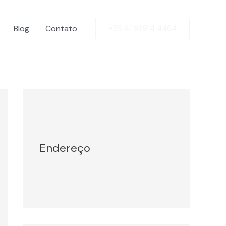
Blog
Contato
+55 41 99914 4464
Facebook
Twitter
LinkedIn
Instagram
Endereço