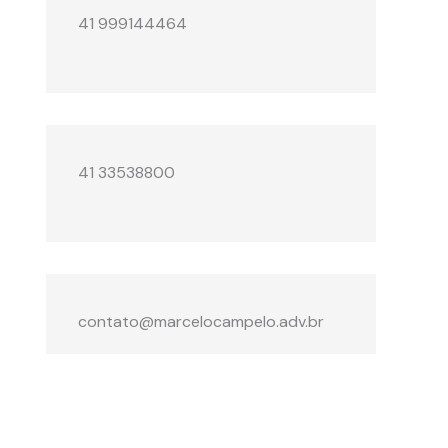
41 999144464
41 33538800
contato@marcelocampelo.adv.br