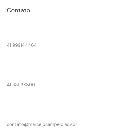
Contato
41 999144464
41 33538800
contato@marcelocampelo.adv.br