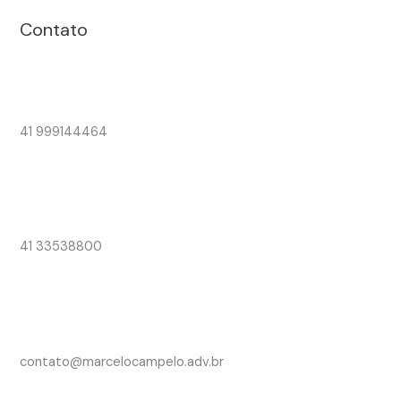
Contato
41 999144464
41 33538800
contato@marcelocampelo.adv.br