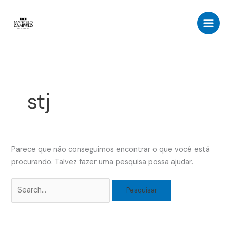
Ir
Pesquisar
para
por:
o
conteúdo
stj
Parece que não conseguimos encontrar o que você está
procurando. Talvez fazer uma pesquisa possa ajudar.