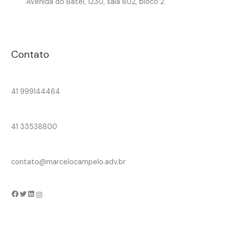
Avenida do Batel, 1230, sala 802, bloco 2
Contato
41 999144464
41 33538800
contato@marcelocampelo.adv.br