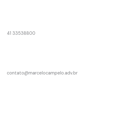
41 33538800
contato@marcelocampelo.adv.br