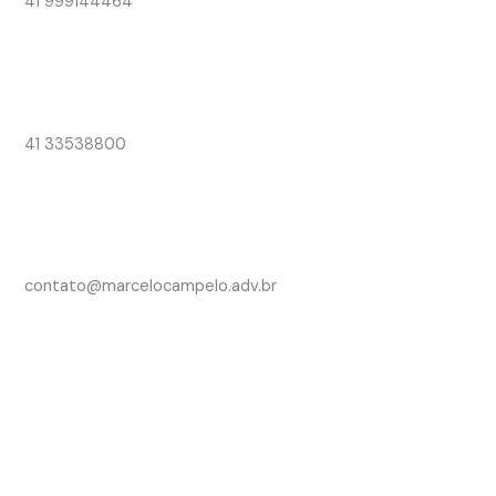
41 999144464
41 33538800
contato@marcelocampelo.adv.br