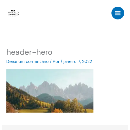
Ir
para
o
conteúdo
header-hero
Deixe um comentário
/ Por
/
janeiro 7, 2022