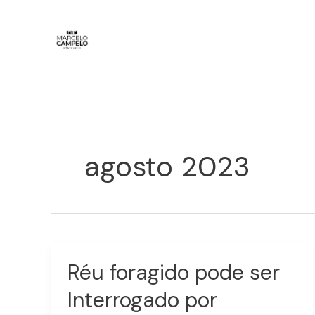
Ir
para
o
conteúdo
agosto 2023
Réu foragido pode ser
Réu
foragido
Interrogado por
pode