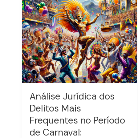
Mais
Frequentes
no
Período
de
Carnaval:
Implicações
Legais
e
Exemplos
Práticos
Análise Jurídica dos
Delitos Mais
Frequentes no Período
de Carnaval: