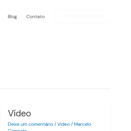
Blog
Contato
+55 41 99914 4464
Vídeo
Vídeo
Deixe um comentário
/
Video
/
Marcelo
Campelo