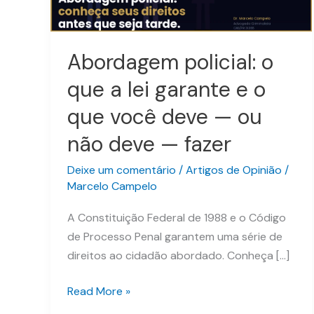
a
lei
garante
Abordagem policial: o
e
que a lei garante e o
o
que
que você deve — ou
você
não deve — fazer
deve
—
Deixe um comentário
/
Artigos de Opinião
/
ou
Marcelo Campelo
não
A Constituição Federal de 1988 e o Código
deve
de Processo Penal garantem uma série de
—
direitos ao cidadão abordado. Conheça […]
fazer
Read More »