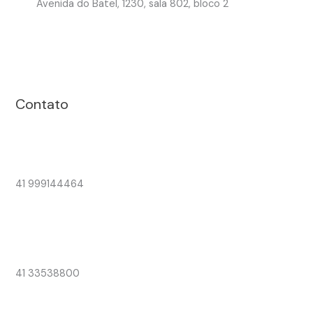
Avenida do Batel, 1230, sala 802, bloco 2
Contato
41 999144464
41 33538800