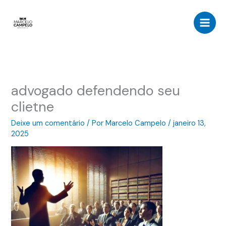
Ir
para
o
conteúdo
advogado defendendo seu
clietne
Deixe um comentário
/ Por
Marcelo Campelo
/
janeiro 13,
2025