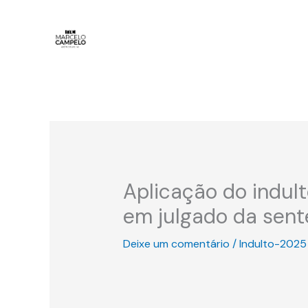
Ir
para
o
conteúdo
Aplicação do indult
em julgado da sen
Deixe um comentário
/
Indulto-2025