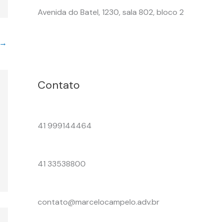
Avenida do Batel, 1230, sala 802, bloco 2
→
Contato
41 999144464
41 33538800
contato@marcelocampelo.adv.br