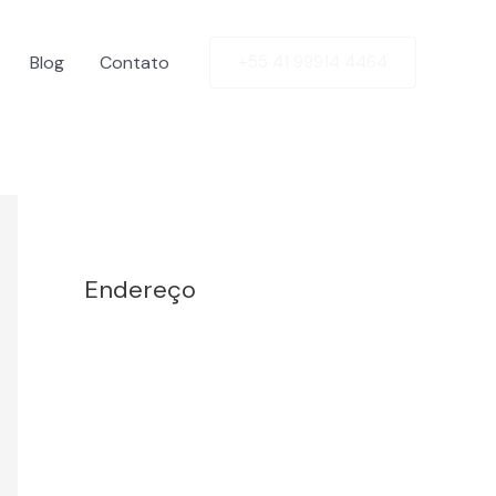
Blog
Contato
+55 41 99914 4464
Facebook
Twitter
LinkedIn
Instagram
Endereço