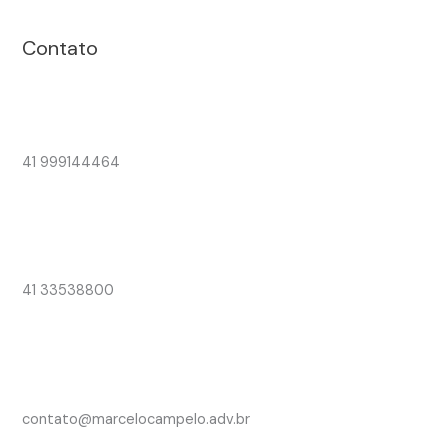
Contato
41 999144464
41 33538800
contato@marcelocampelo.adv.br