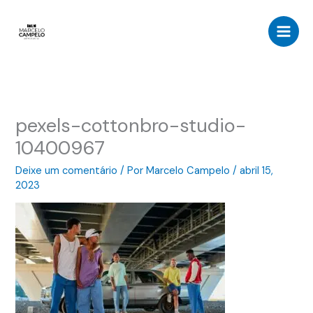
Ir
para
o
conteúdo
pexels-cottonbro-studio-
10400967
Deixe um comentário
/ Por
Marcelo Campelo
/
abril 15,
2023