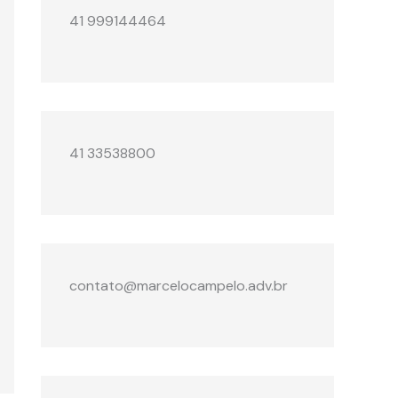
41 999144464
41 33538800
contato@marcelocampelo.adv.br