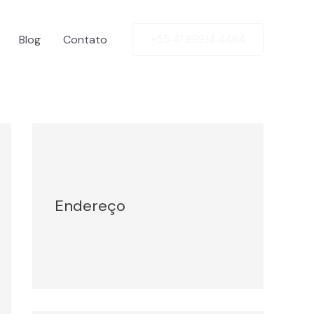
Blog
Contato
+55 41 99914 4464
Facebook
Twitter
LinkedIn
Instagram
Endereço