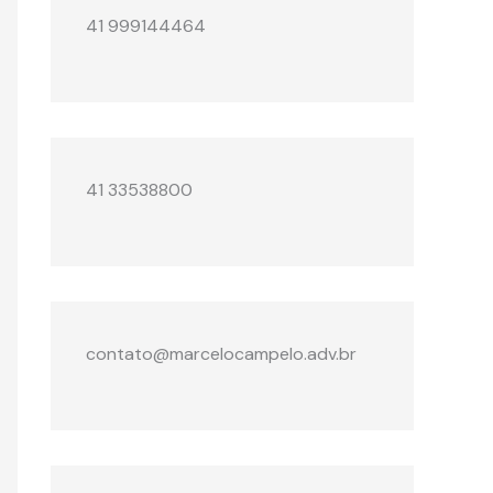
41 999144464
41 33538800
contato@marcelocampelo.adv.br