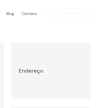
Blog
Contato
+55 41 99914 4464
Facebook
Twitter
LinkedIn
Instagram
Endereço