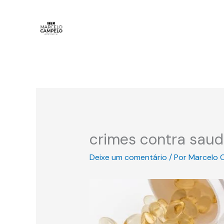
Ir
para
o
conteúdo
crimes contra sau
Deixe um comentário
/ Por
Marcelo 