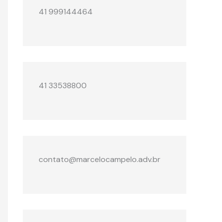
41 999144464
41 33538800
contato@marcelocampelo.adv.br