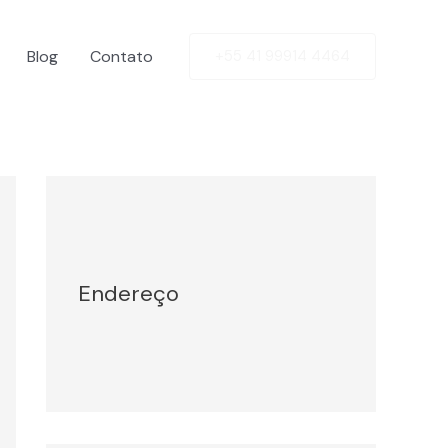
Blog
Contato
+55 41 99914 4464
Facebook
Twitter
LinkedIn
Instagram
Endereço