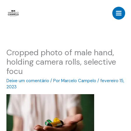
Ir
para
o
conteúdo
Cropped photo of male hand,
holding camera rolls, selective
focu
Deixe um comentário
/ Por
Marcelo Campelo
/
fevereiro 15,
2023