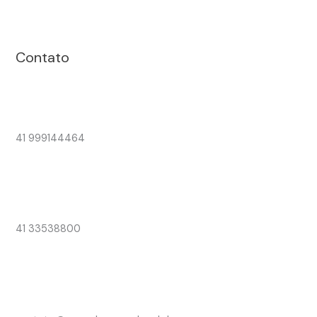
Contato
41 999144464
41 33538800