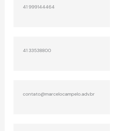
41 999144464
41 33538800
contato@marcelocampelo.adv.br