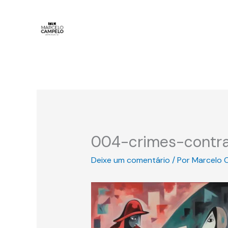
Ir
para
o
conteúdo
004-crimes-contra
Deixe um comentário
/ Por
Marcelo 