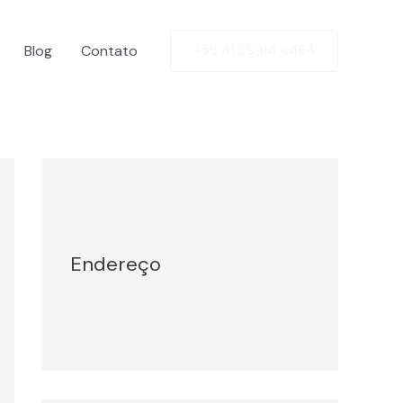
Blog
Contato
+55 41 99914 4464
Facebook
Twitter
LinkedIn
Instagram
Endereço