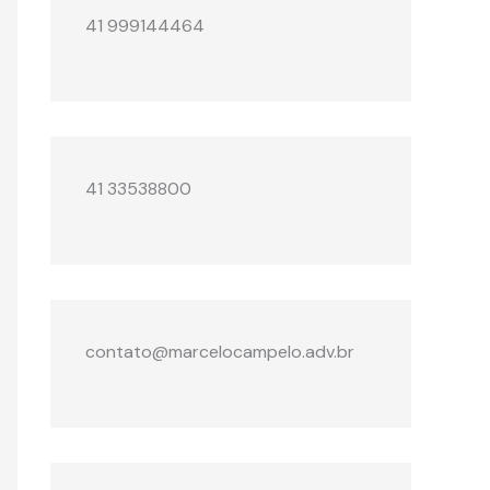
41 999144464
41 33538800
contato@marcelocampelo.adv.br