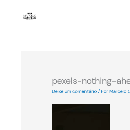
Ir
para
o
conteúdo
pexels-nothing-a
Deixe um comentário
/ Por
Marcelo 