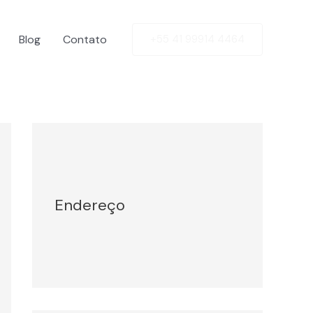
Blog
Contato
+55 41 99914 4464
Facebook
Twitter
LinkedIn
Instagram
Endereço