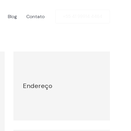
Blog
Contato
+55 41 99914 4464
Facebook
Twitter
LinkedIn
Instagram
Endereço