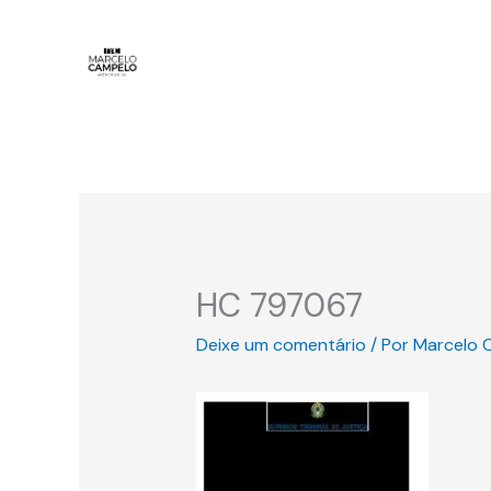
Ir
para
o
conteúdo
HC 797067
Deixe um comentário
/ Por
Marcelo 