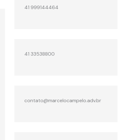
41 999144464
41 33538800
contato@marcelocampelo.adv.br