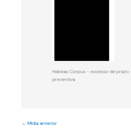
Habeas Corpus – excesso de prazo – 
preventiva
←
Mídia anterior