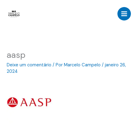
Ir
para
o
conteúdo
aasp
Deixe um comentário
/ Por
Marcelo Campelo
/
janeiro 26,
2024