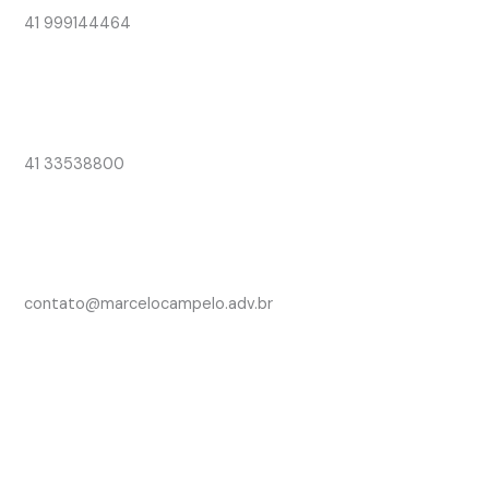
41 999144464
41 33538800
contato@marcelocampelo.adv.br