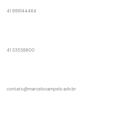
41 999144464
41 33538800
contato@marcelocampelo.adv.br