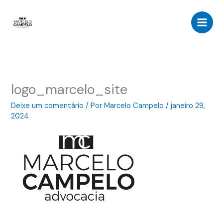
Ir
para
o
conteúdo
logo_marcelo_site
Deixe um comentário
/ Por
Marcelo Campelo
/
janeiro 29,
2024