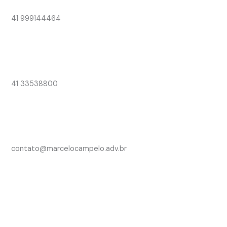
41 999144464
41 33538800
contato@marcelocampelo.adv.br