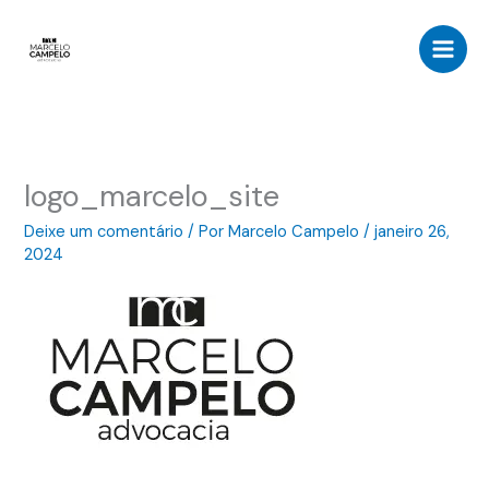
Ir
para
o
conteúdo
logo_marcelo_site
Deixe um comentário
/ Por
Marcelo Campelo
/
janeiro 26,
2024