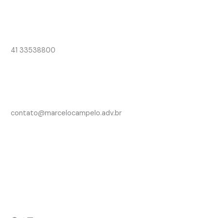
41 33538800
contato@marcelocampelo.adv.br