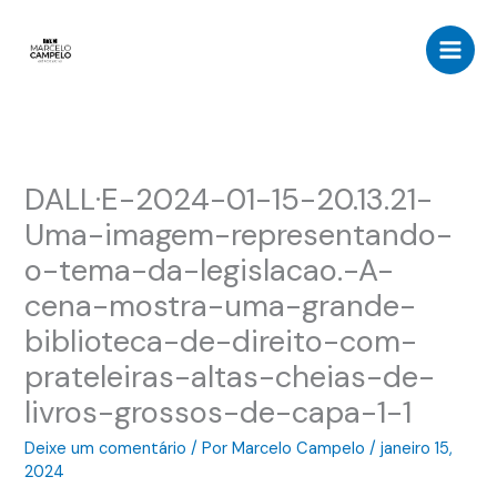
Ir
para
o
conteúdo
DALL·E-2024-01-15-20.13.21-
Uma-imagem-representando-
o-tema-da-legislacao.-A-
cena-mostra-uma-grande-
biblioteca-de-direito-com-
prateleiras-altas-cheias-de-
livros-grossos-de-capa-1-1
Deixe um comentário
/ Por
Marcelo Campelo
/
janeiro 15,
2024