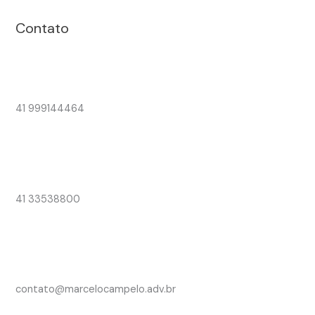
Contato
41 999144464
41 33538800
contato@marcelocampelo.adv.br