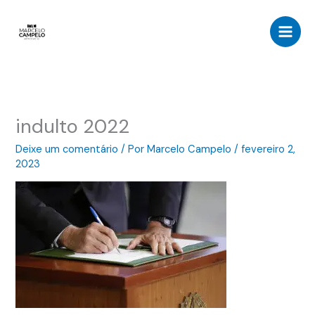
Ir
para
o
conteúdo
indulto 2022
Deixe um comentário
/ Por
Marcelo Campelo
/
fevereiro 2,
2023