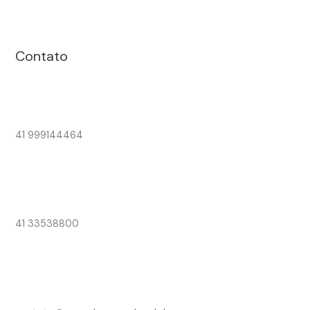
Contato
41 999144464
41 33538800