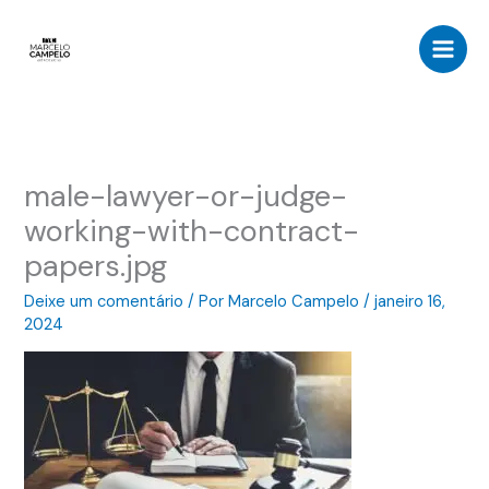
Ir
para
o
conteúdo
male-lawyer-or-judge-
working-with-contract-
papers.jpg
Deixe um comentário
/ Por
Marcelo Campelo
/
janeiro 16,
2024