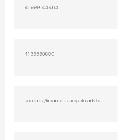
41 999144464
41 33538800
contato@marcelocampelo.adv.br