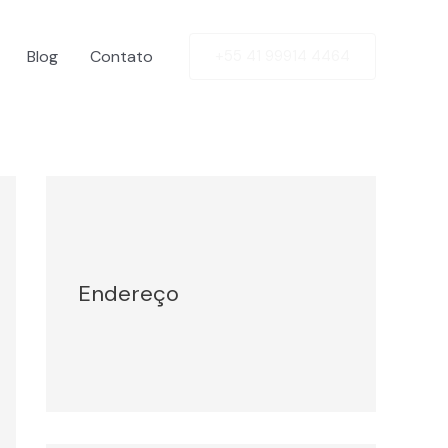
Blog
Contato
+55 41 99914 4464
Facebook
Twitter
LinkedIn
Instagram
Endereço