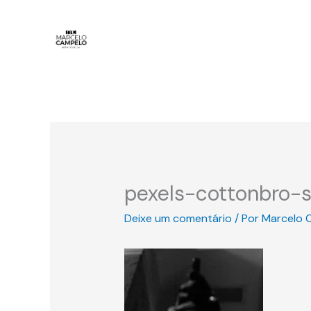
Ir
para
o
conteúdo
pexels-cottonbro-
Deixe um comentário
/ Por
Marcelo 