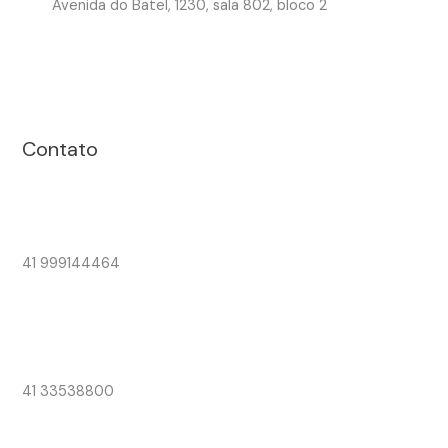
Avenida do Batel, 1230, sala 802, bloco 2
Contato
41 999144464
41 33538800