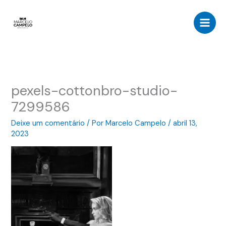
Ir
para
o
conteúdo
pexels-cottonbro-studio-
7299586
Deixe um comentário
/ Por
Marcelo Campelo
/
abril 13,
2023