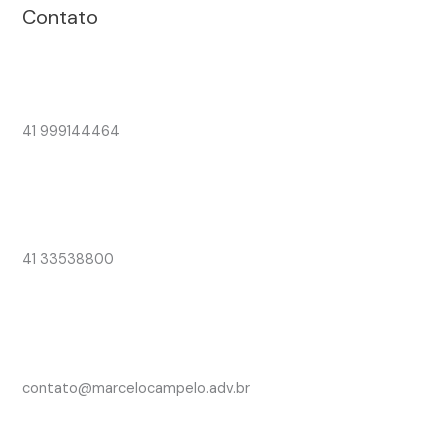
Contato
41 999144464
41 33538800
contato@marcelocampelo.adv.br