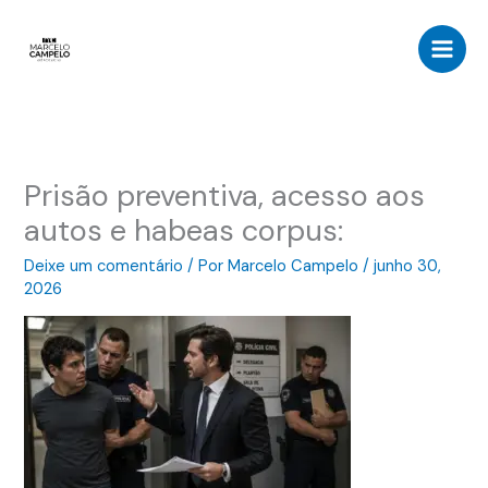
Ir
para
o
conteúdo
Prisão preventiva, acesso aos
autos e habeas corpus:
Deixe um comentário
/ Por
Marcelo Campelo
/
junho 30,
2026