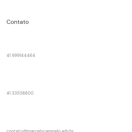
Contato
41 999144464
41 33538800
contato@marcelocampelo.adv.br