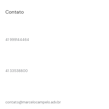
Contato
41 999144464
41 33538800
contato@marcelocampelo.adv.br