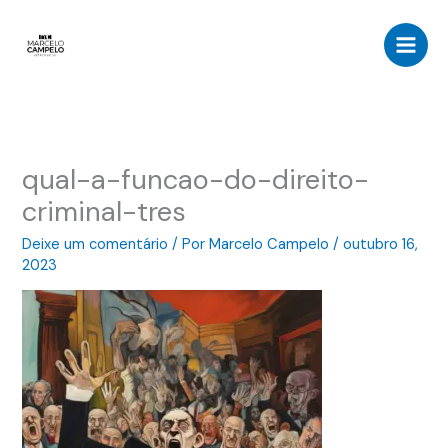
Ir
para
o
conteúdo
qual-a-funcao-do-direito-
criminal-tres
Deixe um comentário
/ Por
Marcelo Campelo
/
outubro 16,
2023