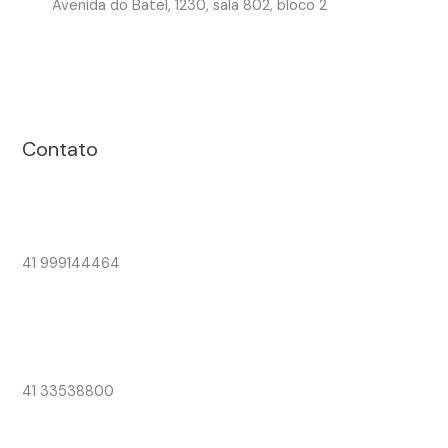
Avenida do Batel, 1230, sala 802, bloco 2
Contato
41 999144464
41 33538800