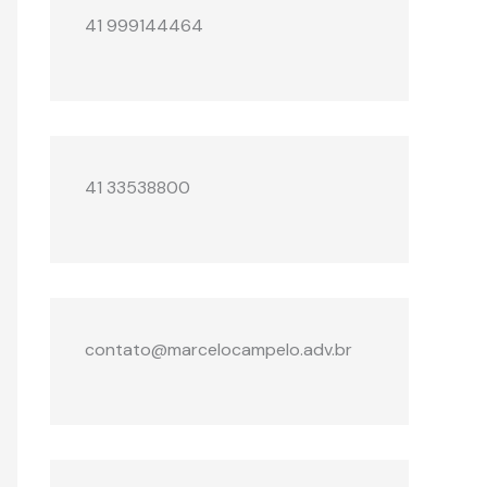
41 999144464
41 33538800
contato@marcelocampelo.adv.br