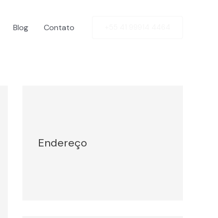
Blog
Contato
+55 41 99914 4464
Facebook
Twitter
LinkedIn
Instagram
Endereço