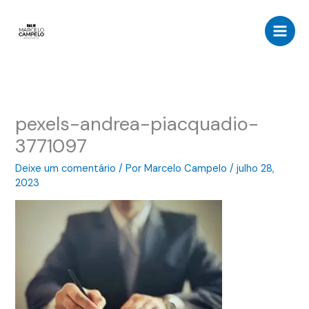
Ir
para
o
conteúdo
pexels-andrea-piacquadio-
3771097
Deixe um comentário
/ Por
Marcelo Campelo
/
julho 28,
2023