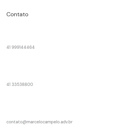
Contato
41 999144464
41 33538800
contato@marcelocampelo.adv.br