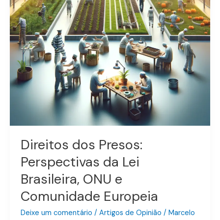
Brasileira,
ONU
e
Comunidade
Europeia
Direitos dos Presos:
Perspectivas da Lei
Brasileira, ONU e
Comunidade Europeia
Deixe um comentário
/
Artigos de Opinião
/
Marcelo