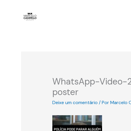
Ir
para
o
conteúdo
WhatsApp-Video-20
poster
Deixe um comentário
/ Por
Marcelo 