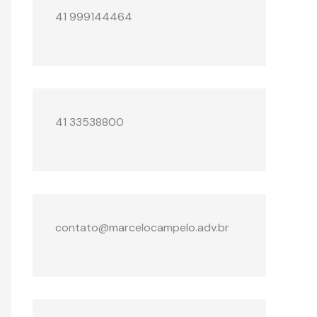
41 999144464
41 33538800
contato@marcelocampelo.adv.br