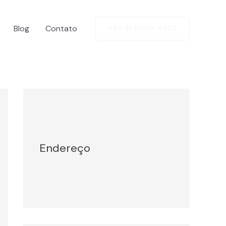
Blog
Contato
+55 41 99914 4464
Facebook
Twitter
LinkedIn
Instagram
Endereço