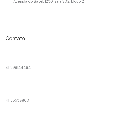
Avenida do Batel, 1230, sala 802, bloco 2
Contato
41 999144464
41 33538800