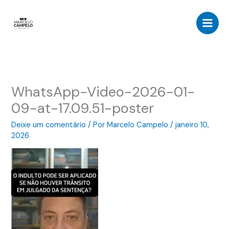
Ir
para
o
conteúdo
WhatsApp-Video-2026-01-
09-at-17.09.51-poster
Deixe um comentário
/ Por
Marcelo Campelo
/
janeiro 10,
2026