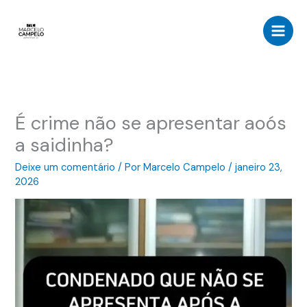
Ir
para
o
conteúdo
É crime não se apresentar aoós
a saidinha?
Deixe um comentário
/ Por
Marcelo Campelo
/
janeiro 23,
2026
Tocador
de
vídeo