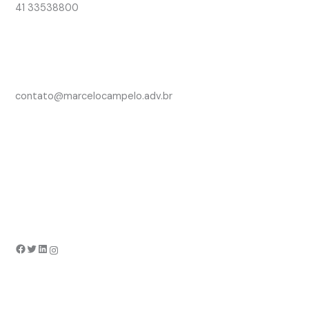
41 33538800
contato@marcelocampelo.adv.br