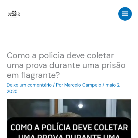
Ir
para
o
conteúdo
Como a policia deve coletar
uma prova durante uma prisão
em flagrante?
Deixe um comentário
/ Por
Marcelo Campelo
/
maio 2,
2025
Tocador
de
vídeo