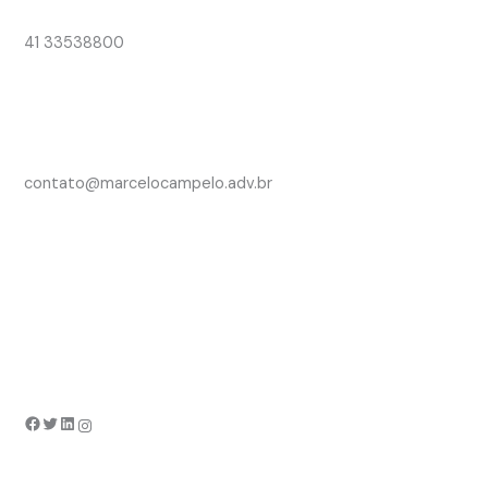
41 33538800
contato@marcelocampelo.adv.br