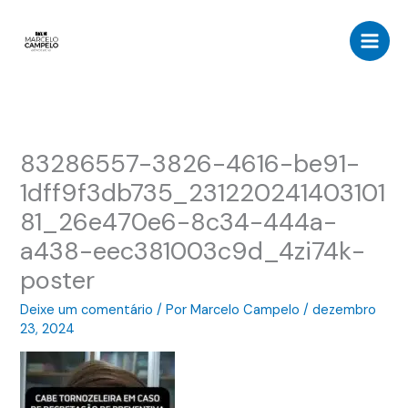
Ir
para
o
conteúdo
83286557-3826-4616-be91-
1dff9f3db735_231220241403101
81_26e470e6-8c34-444a-
a438-eec381003c9d_4zi74k-
poster
Deixe um comentário
/ Por
Marcelo Campelo
/
dezembro
23, 2024