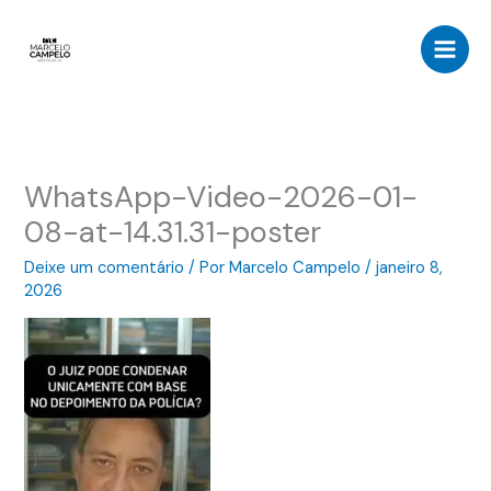
Ir
para
o
conteúdo
WhatsApp-Video-2026-01-
08-at-14.31.31-poster
Deixe um comentário
/ Por
Marcelo Campelo
/
janeiro 8,
2026