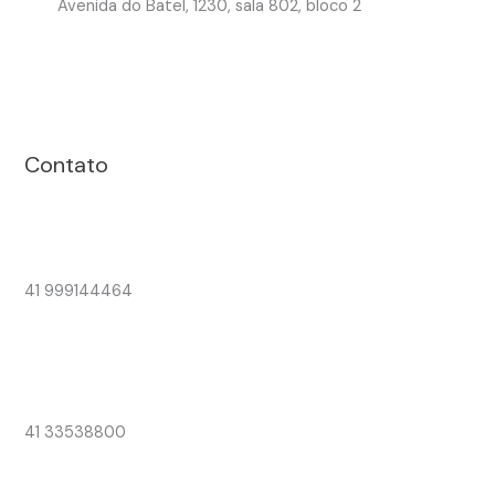
Avenida do Batel, 1230, sala 802, bloco 2
Contato
41 999144464
41 33538800