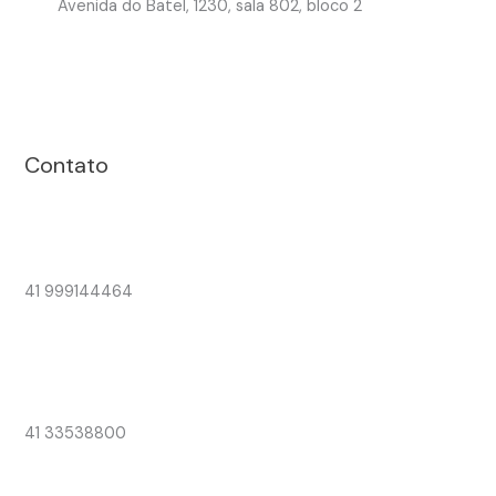
Avenida do Batel, 1230, sala 802, bloco 2
Contato
41 999144464
41 33538800