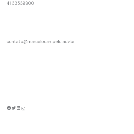
41 33538800
contato@marcelocampelo.adv.br