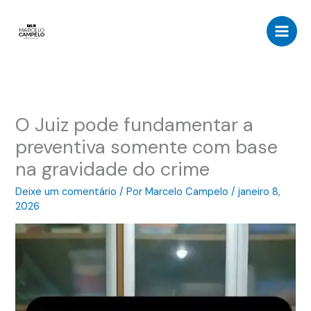
Ir
para
o
conteúdo
O Juiz pode fundamentar a
preventiva somente com base
na gravidade do crime
Deixe um comentário
/ Por
Marcelo Campelo
/
janeiro 8,
2026
Tocador
de
vídeo