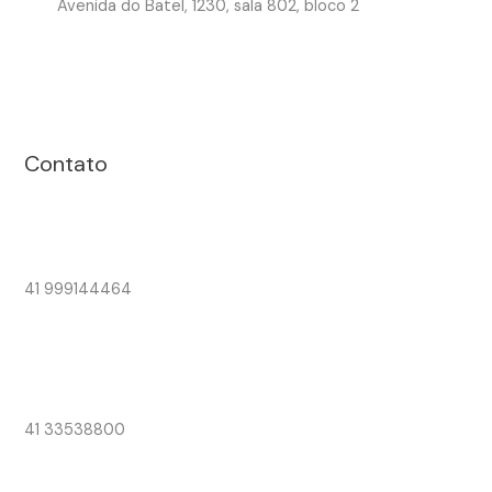
Avenida do Batel, 1230, sala 802, bloco 2
Contato
41 999144464
41 33538800