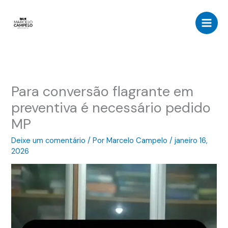
Ir
para
o
conteúdo
Para conversão flagrante em
preventiva é necessário pedido
MP
Deixe um comentário
/ Por
Marcelo Campelo
/
janeiro 16,
2026
Tocador
de
vídeo