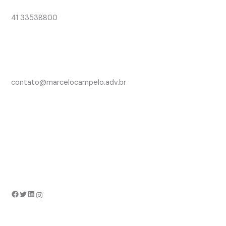
41 33538800
contato@marcelocampelo.adv.br